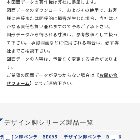
本図面データの著作権は弊社に帰属します。
図面データのダウンロード、およびその使用で、お客
様に直接または間接的に損害が生じた場合、当社はい
かなる責任も負い兼ねますので予めご了承下さい。
図形データから得られる寸法は、参考数値として扱っ
て下さい。 承認図面などに使用される場合は、必ず弊
社までご相談下さい。
図面データの内容は、予告なく変更する場合がありま
す。
ご希望の図面データが見つからない場合は
【
お問い合
せフォーム
】
にてご連絡下さい。
デザイン脚シリーズ製品一覧
デザイン脚ベンチ BE095
デザイン脚ベンチ BE096
デザイ