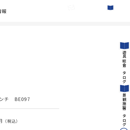
情報
お問い合わせ
カタログ請求
遊具総合カタログ
景観施設カタログ
チ BE097
円
（税込）