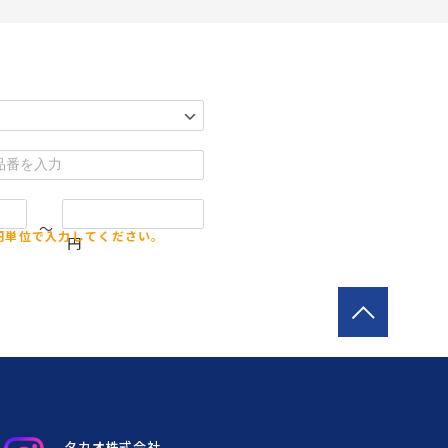
～
円
タカオ株式会社