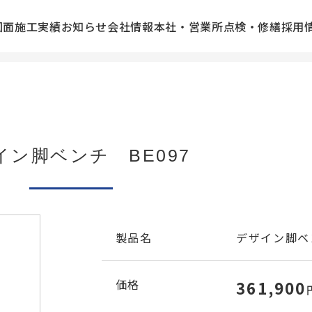
図面
施工実績
お知らせ
会社情報
本社・営業所
点検・修繕
採用
イン脚ベンチ BE097
製品名
デザイン脚ベン
価格
361,900