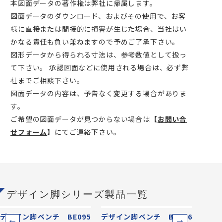
本図面データの著作権は弊社に帰属します。
図面データのダウンロード、およびその使用で、お客
様に直接または間接的に損害が生じた場合、当社はい
かなる責任も負い兼ねますので予めご了承下さい。
図形データから得られる寸法は、参考数値として扱っ
て下さい。 承認図面などに使用される場合は、必ず弊
社までご相談下さい。
図面データの内容は、予告なく変更する場合がありま
す。
ご希望の図面データが見つからない場合は
【
お問い合
せフォーム
】
にてご連絡下さい。
デザイン脚シリーズ製品一覧
デザイン脚ベンチ BE095
デザイン脚ベンチ BE096
デザイ