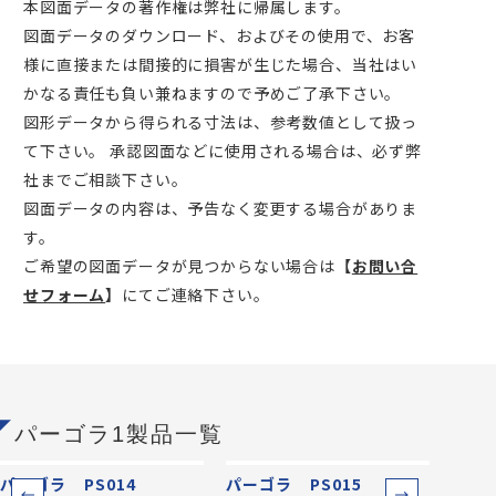
本図面データの著作権は弊社に帰属します。
図面データのダウンロード、およびその使用で、お客
様に直接または間接的に損害が生じた場合、当社はい
かなる責任も負い兼ねますので予めご了承下さい。
図形データから得られる寸法は、参考数値として扱っ
て下さい。 承認図面などに使用される場合は、必ず弊
社までご相談下さい。
図面データの内容は、予告なく変更する場合がありま
す。
ご希望の図面データが見つからない場合は
【
お問い合
せフォーム
】
にてご連絡下さい。
パーゴラ1製品一覧
パーゴラ PS014
パーゴラ PS015
パーゴ