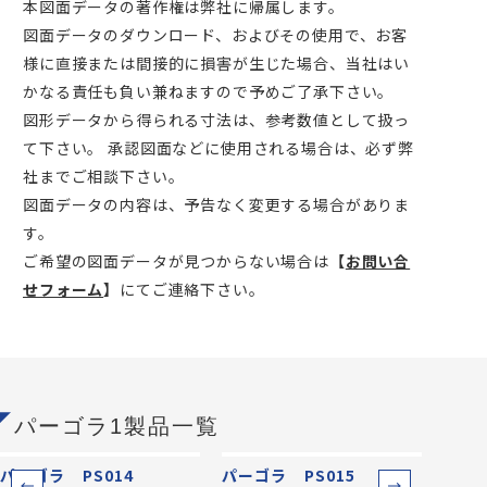
本図面データの著作権は弊社に帰属します。
図面データのダウンロード、およびその使用で、お客
様に直接または間接的に損害が生じた場合、当社はい
かなる責任も負い兼ねますので予めご了承下さい。
図形データから得られる寸法は、参考数値として扱っ
て下さい。 承認図面などに使用される場合は、必ず弊
社までご相談下さい。
図面データの内容は、予告なく変更する場合がありま
す。
ご希望の図面データが見つからない場合は
【
お問い合
せフォーム
】
にてご連絡下さい。
パーゴラ1製品一覧
パーゴラ PS014
パーゴラ PS015
パーゴ