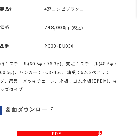
製品名
4連コンビブランコ
748,000
価格
円
（税込）
品番
PG33-BU030
桁：スチール(60.5φ・76.3φ)、支柱：スチール(48.6φ・
60.5φ)、ハンガー：FCD-450、軸受：6202ベアリン
グ、吊具：メッキチェーン、座板：ゴム座板(EPDM)、キ
ッズタイプ
図面ダウンロード
PDF