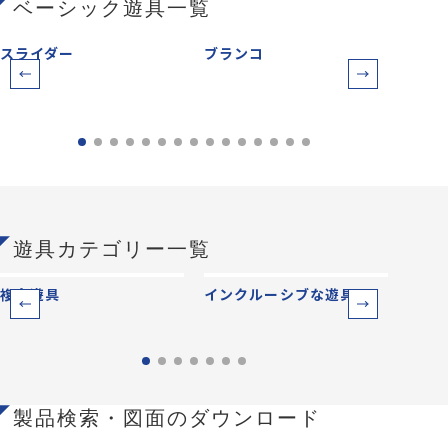
ベーシック遊具一覧
スライダー
ブランコ
鉄棒
遊具カテゴリー一覧
複合遊具
インクルーシブな遊具
ベー
製品検索・図面のダウンロード