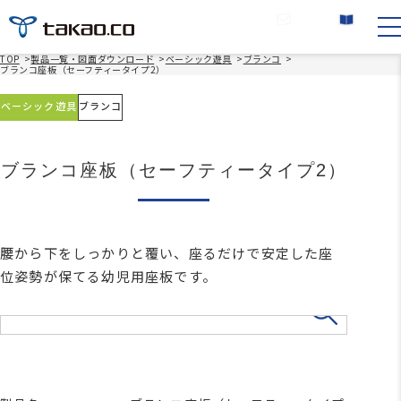
お問い合わせ
カタログ請求
TOP
>
製品一覧・図面ダウンロード
>
ベーシック遊具
>
ブランコ
>
ブランコ座板（セーフティータイプ2）
ベーシック遊具
ブランコ
ブランコ座板（セーフティータイプ2）
腰から下をしっかりと覆い、座るだけで安定した座
位姿勢が保てる幼児用座板です。