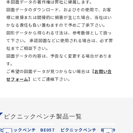
本図面データの著作権は弊社に帰属します。
図面データのダウンロード、およびその使用で、お客
様に直接または間接的に損害が生じた場合、当社はい
かなる責任も負い兼ねますので予めご了承下さい。
図形データから得られる寸法は、参考数値として扱っ
て下さい。 承認図面などに使用される場合は、必ず弊
社までご相談下さい。
図面データの内容は、予告なく変更する場合がありま
す。
ご希望の図面データが見つからない場合は
【
お問い合
せフォーム
】
にてご連絡下さい。
ピクニックベンチ製品一覧
ピクニックベンチ BE057
ピクニックベンチ BE059
ピクニ