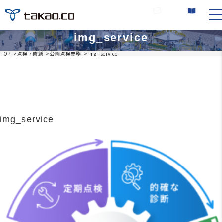
お問い合わせ
カタログ請求
img_service
TOP
>
点検・修繕
>
公園点検業務
>
img_service
img_service