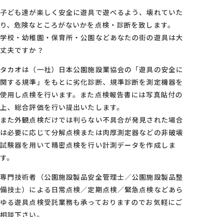
子ども達が楽しく安全に遊具で遊べるよう、壊れていた
り、危険なところがないかを点検・診断を致します。
学校・幼稚園・保育所・公園などあなたの街の遊具は大
丈夫ですか？
タカオは（一社）日本公園施設業協会の「遊具の安全に
関する規準」をもとに劣化診断、規準診断を測定機器を
使用し点検を行います。また点検報告書には写真貼付の
上、総合評価を行い提出いたします。
また外観点検だけでは判らない不具合が発見された場合
は必要に応じて分解点検または肉厚測定器などの非破壊
試験器を用いて精密点検を行い計測データを作成しま
す。
専門技術者（公園施設製品安全管理士／公園施設製品整
備技士）による日常点検／定期点検／緊急点検などあら
ゆる遊具点検受託業務も承っておりますのでお気軽にご
相談下さい。