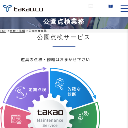
お問い合わせ
カタログ請求
公園点検業務
TOP
>
点検・修繕
>
公園点検業務
公園点検サービス
遊具の点検・修繕はおまかせ下さい