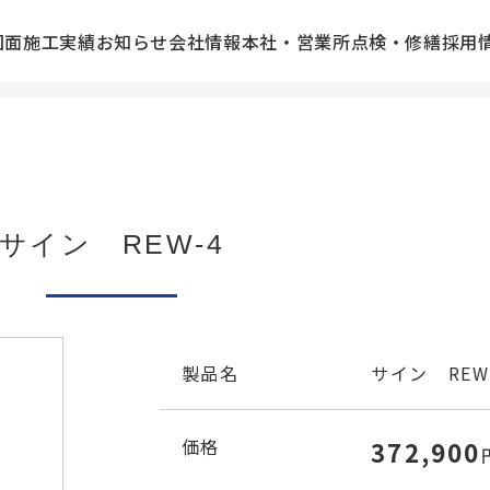
図面
施工実績
お知らせ
会社情報
本社・営業所
点検・修繕
採用
サイン REW-4
製品名
サイン REW
価格
372,900