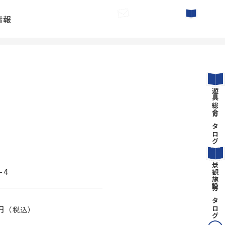
情報
お問い合わせ
カタログ請求
遊具総合カタログ
景観施設カタログ
-4
円
（税込）