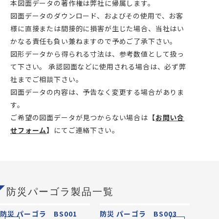
本図面データの著作権は弊社に帰属します。
図面データのダウンロード、およびその使用で、お客
様に直接または間接的に損害が生じた場合、当社はい
かなる責任も負い兼ねますので予めご了承下さい。
図形データから得られる寸法は、参考数値として扱っ
て下さい。 承認図面などに使用される場合は、必ず弊
社までご相談下さい。
図面データの内容は、予告なく変更する場合がありま
す。
ご希望の図面データが見つからない場合は
【
お問い合
せフォーム
】
にてご連絡下さい。
防災パーゴラ製品一覧
防災 パーゴラ BS001
防災 パーゴラ BS003
防災 