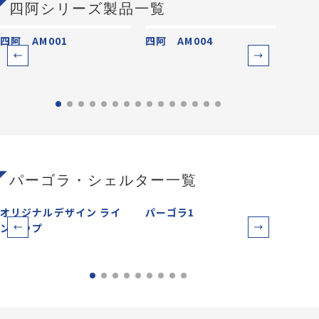
四阿シリーズ製品一覧
四阿 AM001
四阿 AM004
四阿 
パーゴラ・シェルター一覧
オリジナルデザイン ライ
パーゴラ1
パー
ンアップ