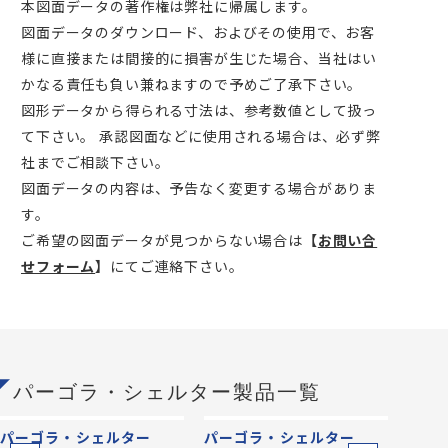
本図面データの著作権は弊社に帰属します。
図面データのダウンロード、およびその使用で、お客
様に直接または間接的に損害が生じた場合、当社はい
かなる責任も負い兼ねますので予めご了承下さい。
図形データから得られる寸法は、参考数値として扱っ
て下さい。 承認図面などに使用される場合は、必ず弊
社までご相談下さい。
図面データの内容は、予告なく変更する場合がありま
す。
ご希望の図面データが見つからない場合は
【
お問い合
せフォーム
】
にてご連絡下さい。
パーゴラ・シェルター製品一覧
パーゴラ・シェルター
パーゴラ・シェルター
パー