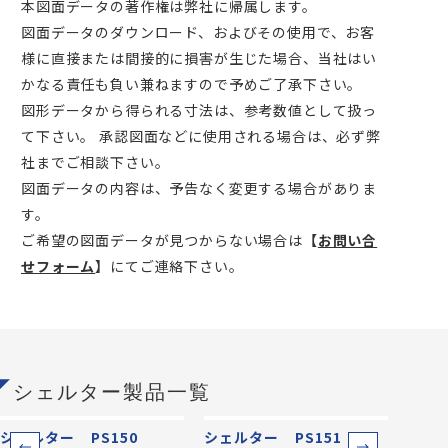
本図面データの著作権は弊社に帰属します。
図面データのダウンロード、およびその使用で、お客
様に直接または間接的に損害が生じた場合、当社はい
かなる責任も負い兼ねますので予めご了承下さい。
図形データから得られる寸法は、参考数値として扱っ
て下さい。 承認図面などに使用される場合は、必ず弊
社までご相談下さい。
図面データの内容は、予告なく変更する場合がありま
す。
ご希望の図面データが見つからない場合は
【
お問い合
せフォーム
】
にてご連絡下さい。
シェルター製品一覧
シェルター PS150
シェルター PS151
シェル