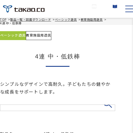
お問い合わせ
カタログ請求
TOP
>
製品一覧・図面ダウンロード
>
ベーシック遊具
>
教育施設用遊具
>
4連 中・低鉄棒
ベーシック遊具
教育施設用遊具
4連 中・低鉄棒
シンプルなデザインで高耐久。子どもたちの健やか
な成長をサポートします。