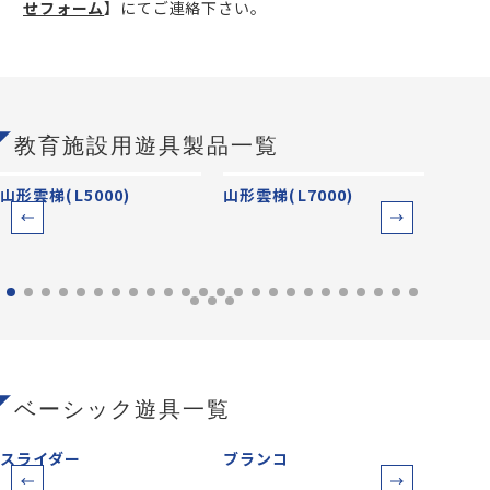
せフォーム
】
にてご連絡下さい。
教育施設用遊具製品一覧
山形雲梯(L5000)
山形雲梯(L7000)
山形雲
ベーシック遊具一覧
スライダー
ブランコ
鉄棒