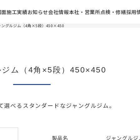
図面
施工実績
お知らせ
会社情報
本社・営業所
点検・修繕
採用
ャングルジム（4角×5段）450×450
ム（4角×5段）450×450
て選べるスタンダードなジャングルジム。
製品名
ジャングルジム