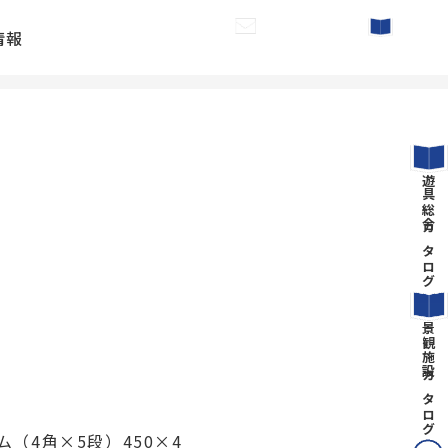
情報
お問い合わせ
カタログ請求
遊具総合カタログ
景観施設カタログ
（4角×5段）450×4