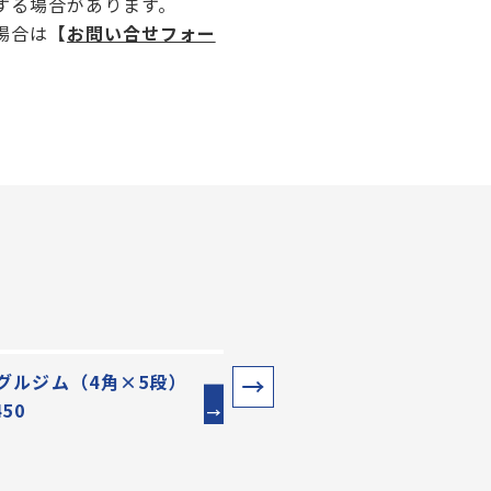
する場合があります。
場合は
【
お問い合せフォー
グルジム（4角×5段）
ジャングルジム（5角×5段
450
450×450