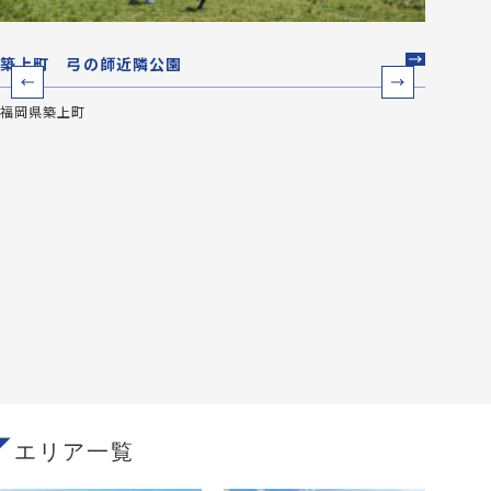
築上町 弓の師近隣公園
行橋
福岡県築上町
福岡県
エリア一覧