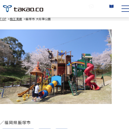
お問い合わせ
カタログ請求
TOP
>
施工実績
>
飯塚市 大将陣公園
／
福岡県飯塚市