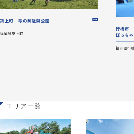
築上町 弓の師近隣公園
行橋市 
福岡県築上町
ぼっちゃ
福岡県行
エリア一覧