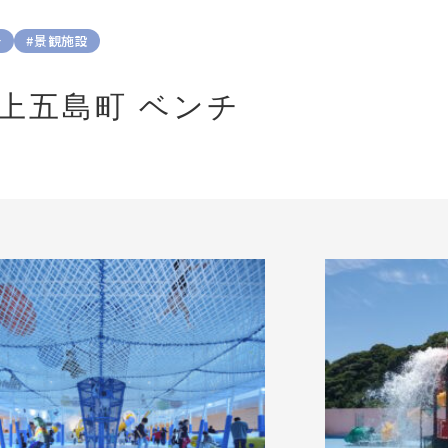
チ
#景観施設
上五島町 ベンチ