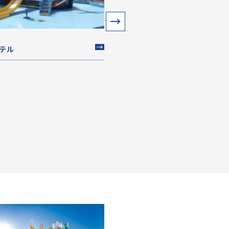
新上五島町 こども未来交
テル
長崎県新上五島町