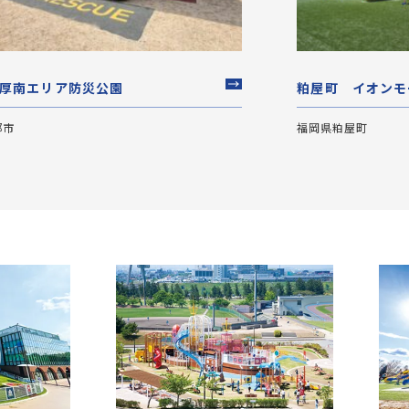
厚南エリア防災公園
粕屋町 イオンモ
部市
福岡県粕屋町