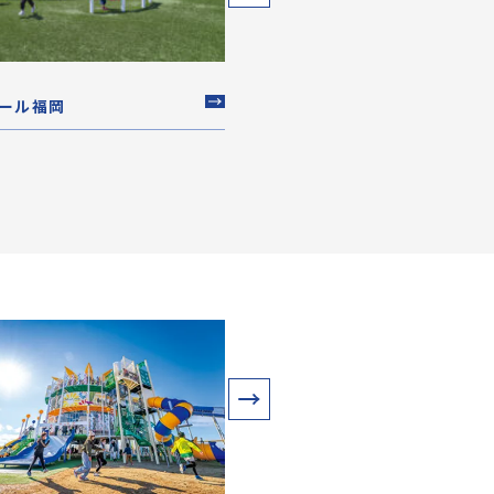
ール福岡
防府市 大平山山頂公園
山口県防府市