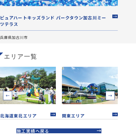
ピュアハートキッズランド パークタウン加古川ミー
京都
ツテラス
京都府
兵庫県加古川市
エリア一覧
北海道東北エリア
関東エリア
中部
施工実績へ戻る