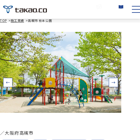
お問い合わせ
カタログ請求
TOP
>
施工実績
>
高槻市 柱本公園
／
大阪府高槻市