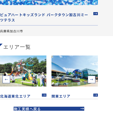
ピュアハートキッズランド パークタウン加古川ミー
京都
ツテラス
京都府
兵庫県加古川市
エリア一覧
北海道東北エリア
関東エリア
中部
施工実績へ戻る