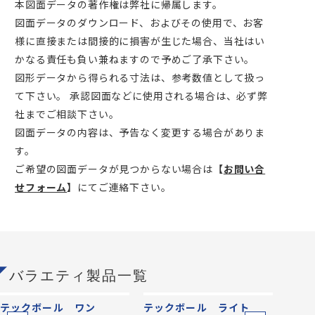
本図面データの著作権は弊社に帰属します。
図面データのダウンロード、およびその使用で、お客
様に直接または間接的に損害が生じた場合、当社はい
かなる責任も負い兼ねますので予めご了承下さい。
図形データから得られる寸法は、参考数値として扱っ
て下さい。 承認図面などに使用される場合は、必ず弊
社までご相談下さい。
図面データの内容は、予告なく変更する場合がありま
す。
ご希望の図面データが見つからない場合は
【
お問い合
せフォーム
】
にてご連絡下さい。
バラエティ製品一覧
テックボール ワン
テックボール ライト
キネ