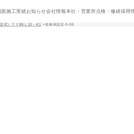
図面
施工実績
お知らせ
会社情報
本社・営業所
点検・修繕
採用
式）ＴＹB6Ｌ10－K1
>
名称未設定-5-06