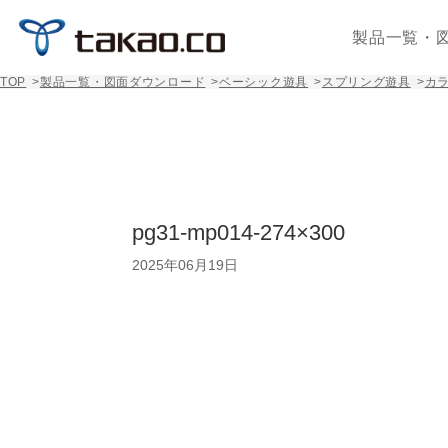
製品一覧・
TOP
>
製品一覧・図面ダウンロード
>
ベーシック遊具
>
スプリング遊具
>
カ
pg31-mp014-274×300
2025年06月19日