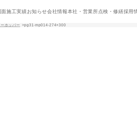
図面
施工実績
お知らせ
会社情報
本社・営業所
点検・修繕
採用
ラーホッパー
>
pg31-mp014-274×300