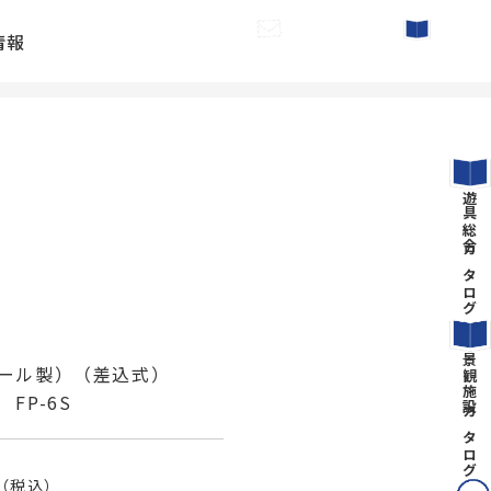
情報
お問い合わせ
カタログ請求
遊具総合カタログ
S
景観施設カタログ
ール製）（差込式）
FP-6S
（税込）