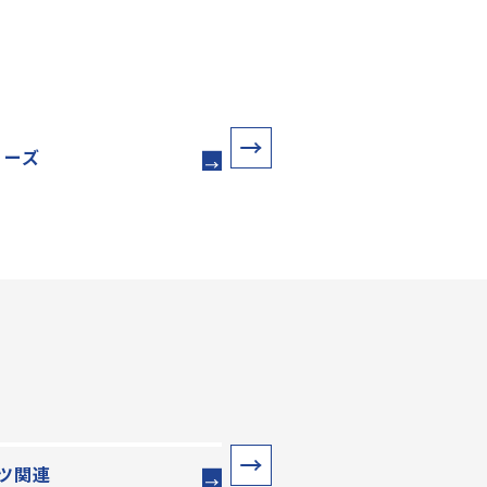
リーズ
ドッグポール
ツ関連
水のみ