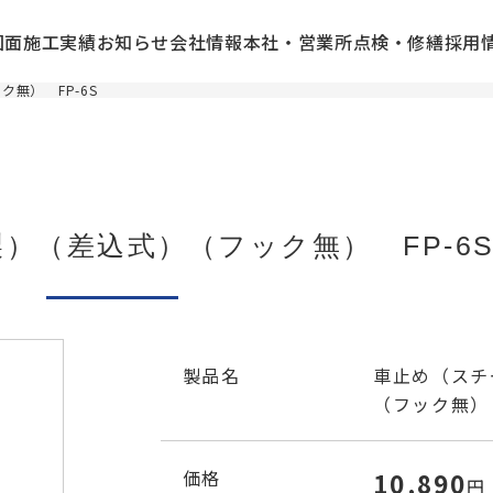
図面
施工実績
お知らせ
会社情報
本社・営業所
点検・修繕
採用
無） FP-6S
）（差込式）（フック無） FP-6
製品名
車止め（スチ
（フック無） 
価格
10,890
円