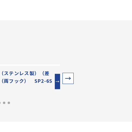
（ステンレス製）（差
車止め（ステンレス製）（
（両フック） SP2-6S
込式）（片フック） SP1-6