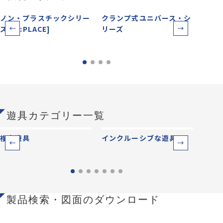
ノン・プラスチックシリー
クランプ式ユニバース・シ
クラ
ズ[RE:PLACE]
リーズ
ン遊
遊具カテゴリー一覧
複合遊具
インクルーシブな遊具
ベー
製品検索・図面のダウンロード