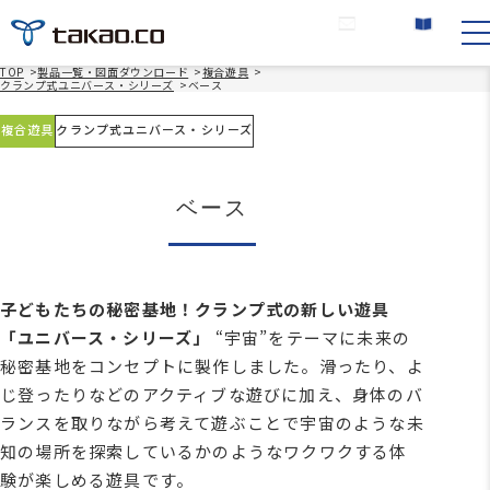
お問い合わせ
カタログ請求
TOP
>
製品一覧・図面ダウンロード
>
複合遊具
>
クランプ式ユニバース・シリーズ
>
ベース
複合遊具
クランプ式ユニバース・シリーズ
ベース
子どもたちの秘密基地！クランプ式の新しい遊具
「ユニバース・シリーズ」
“宇宙”をテーマに未来の
秘密基地をコンセプトに製作しました。滑ったり、よ
じ登ったりなどのアクティブな遊びに加え、身体のバ
ランスを取りながら考えて遊ぶことで宇宙のような未
知の場所を探索しているかのようなワクワクする体
験が楽しめる遊具です。