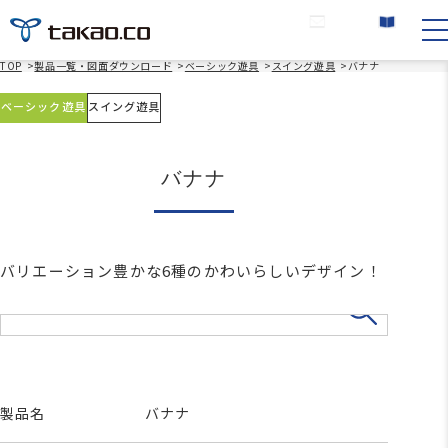
お問い合わせ
カタログ請求
TOP
>
製品一覧・図面ダウンロード
>
ベーシック遊具
>
スイング遊具
>
バナナ
ベーシック遊具
スイング遊具
バナナ
バリエーション豊かな6種のかわいらしいデザイン！
製品名
バナナ