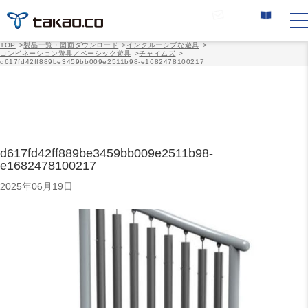
お問い合わせ
カタログ請求
TOP
>
製品一覧・図面ダウンロード
>
インクルーシブな遊具
>
コンビネーション遊具／ベーシック遊具
>
チャイムズ
>
d617fd42ff889be3459bb009e2511b98-e1682478100217
d617fd42ff889be3459bb009e2511b98-
e1682478100217
2025年06月19日