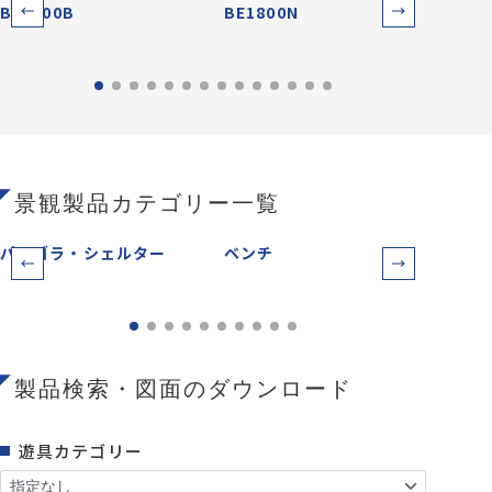
BE1800B
BE1800N
KB-6
景観製品カテゴリー一覧
パーゴラ・シェルター
ベンチ
防災
製品検索・図面のダウンロード
遊具カテゴリー