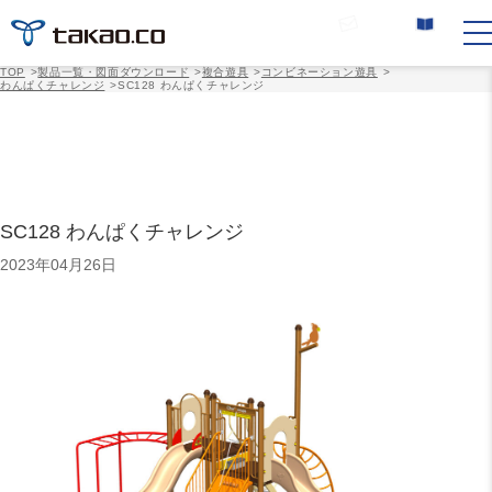
お問い合わせ
カタログ請求
TOP
>
製品一覧・図面ダウンロード
>
複合遊具
>
コンビネーション遊具
>
わんぱくチャレンジ
>
SC128 わんぱくチャレンジ
SC128 わんぱくチャレンジ
2023年04月26日