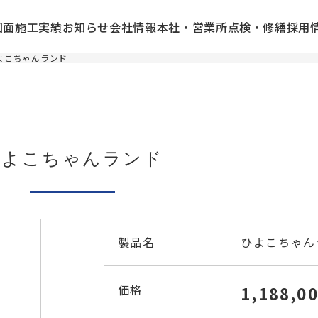
図面
施工実績
お知らせ
会社情報
本社・営業所
点検・修繕
採用
よこちゃんランド
ひよこちゃんランド
製品名
ひよこちゃん
価格
1,188,0