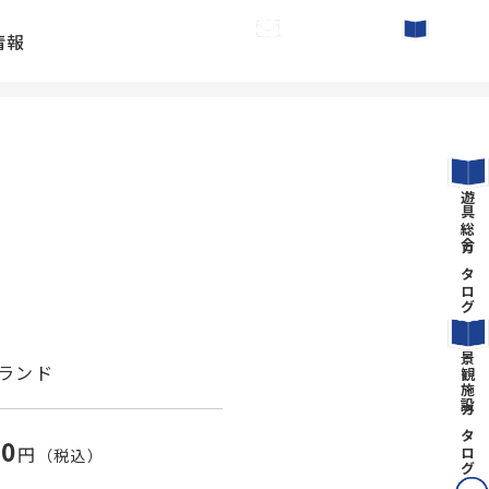
情報
お問い合わせ
カタログ請求
遊具総合カタログ
景観施設カタログ
ランド
00
円
（税込）