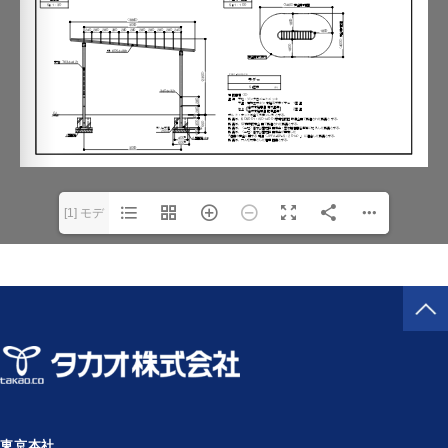
[1] モデ
ル(1/1)
東京本社