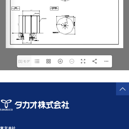
[1] モデ
ル(1/1)
東京本社