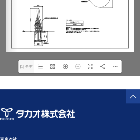
[1] モデ
ル(1/1)
東京本社