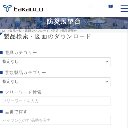
お問い合わせ
カタログ請求
防災展望台
TOP
>
製品一覧・図面ダウンロード
>
防災
>
防災展望台
製品検索・図面のダウンロード
遊具カテゴリー
景観製品カテゴリー
フリーワード検索
品番で探す