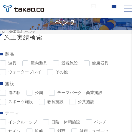
お問い合わせ
カタログ請求
ベンチ
TOP
>
施工実績
>
ベンチ
施工実績検索
製品
遊具
屋内遊具
景観施設
健康器具
ウォータープレイ
その他
施設
道の駅
公園
テーマパーク・商業施設
スポーツ施設
教育施設
公共施設
テーマ
インクルーシブ
日陰・休憩施設
ベンチ
サイン
帆船
斜面
健康・スポーツ