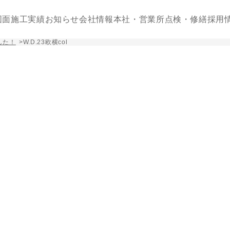
図面
施工実績
お知らせ
会社情報
本社・営業所
点検・修繕
採用
した！
>
W.D.23欧横col