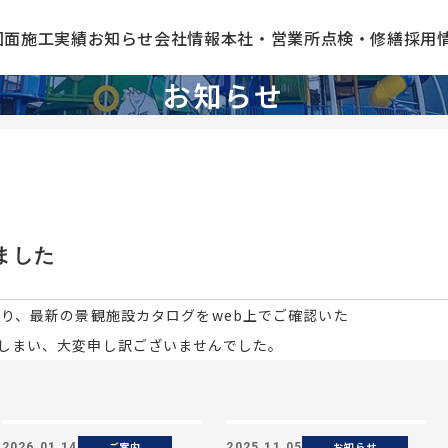
図面
施工実績
お知らせ
会社情報
本社・営業所
点検・修繕
採用
お知らせ
ました
より、最新の景観施設カタログをweb上でご確認いた
てしまい、大変申し訳ございませんでした。
ご案内
お知らせ
2026.01.14
2025.11.05